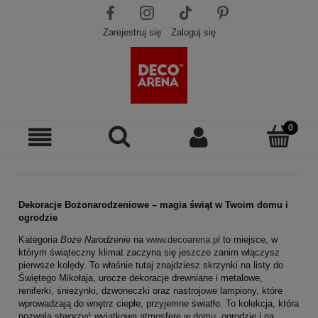
Zarejestruj się
Zaloguj się
Dekoracje Bożonarodzeniowe – magia świąt w Twoim domu i
ogrodzie
Kategoria
Boże Narodzenie
na
www.decoarena.pl
to miejsce, w
którym świąteczny klimat zaczyna się jeszcze zanim włączysz
pierwsze kolędy. To właśnie tutaj znajdziesz skrzynki na listy do
Świętego Mikołaja, urocze dekoracje drewniane i metalowe,
reniferki, śnieżynki, dzwoneczki oraz nastrojowe lampiony, które
wprowadzają do wnętrz ciepłe, przyjemne światło. To kolekcja, która
pozwala stworzyć wyjątkową atmosferę w domu, ogrodzie i na