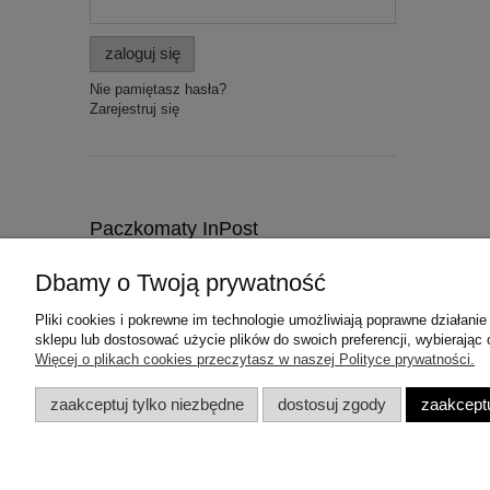
zaloguj się
Nie pamiętasz hasła?
Zarejestruj się
Paczkomaty InPost
Dbamy o Twoją prywatność
Pliki cookies i pokrewne im technologie umożliwiają poprawne działan
sklepu lub dostosować użycie plików do swoich preferencji, wybierając 
Pomoc
Moje konto
Więcej o plikach cookies przeczytasz w naszej Polityce prywatności.
Zwroty i reklamacje
Twoje zamówienia
zaakceptuj tylko niezbędne
dostosuj zgody
zaakceptu
Ustawienia konta
Przechowalnia