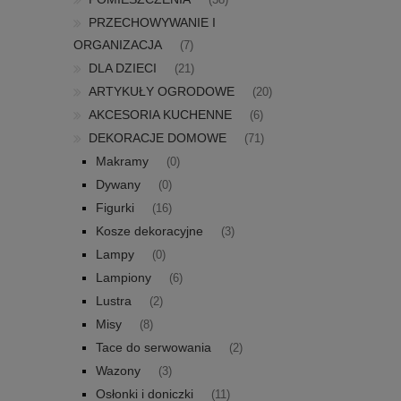
(38)
PRZECHOWYWANIE I
ORGANIZACJA
(7)
DLA DZIECI
(21)
ARTYKUŁY OGRODOWE
(20)
AKCESORIA KUCHENNE
(6)
DEKORACJE DOMOWE
(71)
Makramy
(0)
Dywany
(0)
Figurki
(16)
Kosze dekoracyjne
(3)
Lampy
(0)
Lampiony
(6)
Lustra
(2)
Misy
(8)
Tace do serwowania
(2)
Wazony
(3)
Osłonki i doniczki
(11)