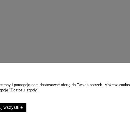
ie strony i pomagają nam dostosować ofertę do Twoich potrzeb. Możesz zaakc
opcję "Dostosuj zgody".
Płatności i dostawa
Informacje
Formy płatności
j wszystkie
Czas i koszty dostawy
Czas realizacji zamówienia