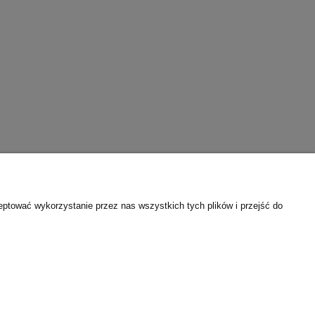
eptować wykorzystanie przez nas wszystkich tych plików i przejść do
O nas
Kontakt i dane firmy
O firmie