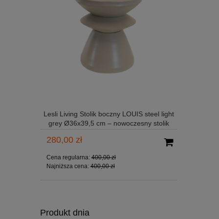
Lesli Living Stolik boczny LOUIS steel light
Lesli Liv
grey Ø36x39,5 cm – nowoczesny stolik
Ø35
dekoracyjny o rzeźbiarskiej formie
dekor
280,00 zł
280,00
Cena regularna:
400,00 zł
Cena reg
Najniższa cena:
400,00 zł
Najniższ
Produkt dnia